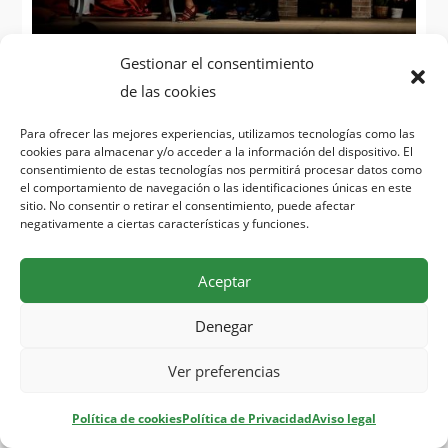
Gestionar el consentimiento
Lamediasala teatro participa en el Ciclo Teatro
de las cookies
Amateur 2024
Para ofrecer las mejores experiencias, utilizamos tecnologías como las
Feb 25, 2024
cookies para almacenar y/o acceder a la información del dispositivo. El
consentimiento de estas tecnologías nos permitirá procesar datos como
Ciclo Teatro Amateur 2024
el comportamiento de navegación o las identificaciones únicas en este
Jueves,
21 de marzo de 2024
, a las 20:00 horas en la
sitio. No consentir o retirar el consentimiento, puede afectar
negativamente a ciertas características y funciones.
Aula de Cultura de la Fundación Mediterráneo,
“Lamediasala” teatro
presenta su obra «Por decir
Aceptar
algo» dirigido por Andrés Gómez y Manuel Penalva.
leer más…
Denegar
Ver preferencias
« Entradas más antiguas
Entradas siguientes »
Política de cookies
Política de Privacidad
Aviso legal