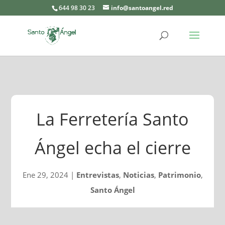
644 98 30 23
info@santoangel.red
La Ferretería Santo
Ángel echa el cierre
Ene 29, 2024
|
Entrevistas
,
Noticias
,
Patrimonio
,
Santo Ángel