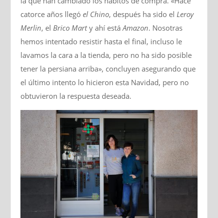
la que han cambiado los hábitos de compra. «Hace
catorce años llegó
el Chino
, después ha sido el
Leroy
Merlin
, el
Brico Mart
y ahí está
Amazon
. Nosotras
hemos intentado resistir hasta el final, incluso le
lavamos la cara a la tienda, pero no ha sido posible
tener la persiana arriba», concluyen asegurando que
el último intento lo hicieron esta Navidad, pero no
obtuvieron la respuesta deseada.