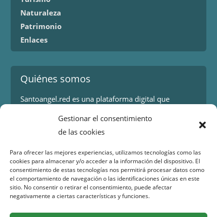
Naturaleza
Patrimonio
Enlaces
Quiénes somos
Santoangel.red es una plataforma digital que
proporciona información sobre los eventos y
Gestionar el consentimiento
actividades en la localidad de Santo Ángel en Murcia.
de las cookies
Más información.
Para ofrecer las mejores experiencias, utilizamos tecnologías como las
cookies para almacenar y/o acceder a la información del dispositivo. El
Contacto
consentimiento de estas tecnologías nos permitirá procesar datos como
el comportamiento de navegación o las identificaciones únicas en este
Isaac Peral 2
sitio. No consentir o retirar el consentimiento, puede afectar
30151 Santo Ángel (Murcia)
negativamente a ciertas características y funciones.
WhatsApp:
644 98 30 23