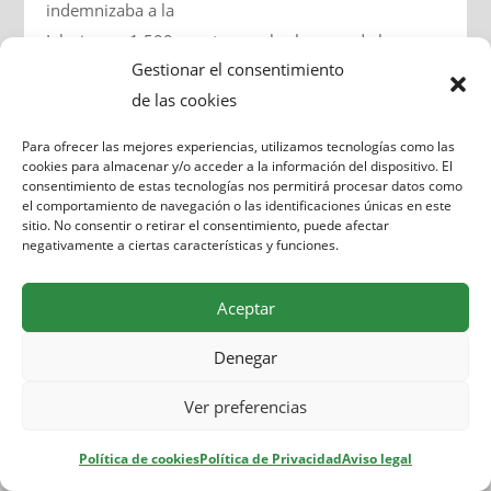
indemnizaba a la
Iglesia con 1.500 pesetas por la clausura de los
Gestionar el consentimiento
cementerios y se cedía gratuitamente al Cabildo
de las cookies
Catedralicio un terreno para enterramientos de
sacerdotes y religiosas. Fue el Gobernador Civil
Para ofrecer las mejores experiencias, utilizamos tecnologías como las
quien hizo la segunda inauguración, siendo la oficial
cookies para almacenar y/o acceder a la información del dispositivo. El
consentimiento de estas tecnologías nos permitirá procesar datos como
el 28 de octubre de 1887 con la apertura de la
el comportamiento de navegación o las identificaciones únicas en este
capilla y el primer enterramiento oficial, cuando de
sitio. No consentir o retirar el consentimiento, puede afectar
negativamente a ciertas características y funciones.
hecho ya habían superado los 800 enterrados.
El murciano Pedro Cerdán Martínez como nuevo
Aceptar
arquitecto municipal, fue el encargado de la
Denegar
construcción del resto de los pabellones y del
osario, pero no será hasta 1895 cuando den
Ver preferencias
comienzo las obras del elemento más
representativo y monumental del recinto: la
Política de cookies
Política de Privacidad
Aviso legal
portada.