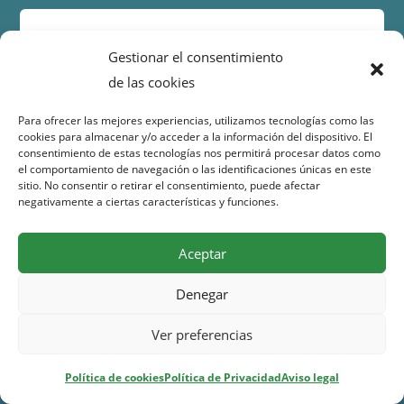
Nombre
Gestionar el consentimiento
de las cookies
Correo electrónico
Para ofrecer las mejores experiencias, utilizamos tecnologías como las
cookies para almacenar y/o acceder a la información del dispositivo. El
consentimiento de estas tecnologías nos permitirá procesar datos como
el comportamiento de navegación o las identificaciones únicas en este
Acepto la política de privacidad
sitio. No consentir o retirar el consentimiento, puede afectar
negativamente a ciertas características y funciones.
Aceptar
Denegar
Síguenos en:
Ver preferencias
Facebook:
@santoangeros
Instagram:
@_santoangel
Política de cookies
Política de Privacidad
Aviso legal
Páginas