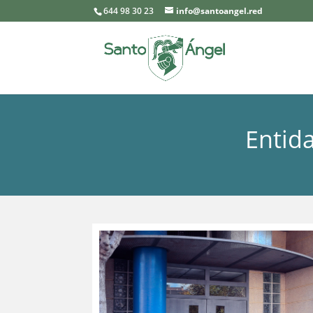
644 98 30 23
info@santoangel.red
Entid