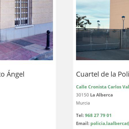
to Ángel
Cuartel de la Pol
Calle Cronista Carlos Va
30150
La Alberca
Murcia
Tel:
968 27 79 01
Email:
policia.laalberca