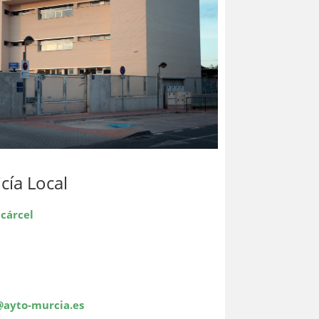
icía Local
lcárcel
@ayto-murcia.es