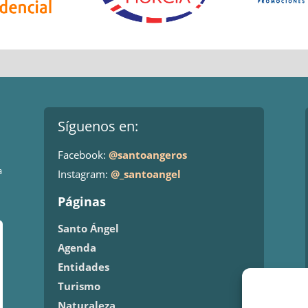
Síguenos en:
Facebook:
@santoangeros
a
Instagram:
@_santoangel
Páginas
Santo Ángel
Agenda
Entidades
Turismo
Naturaleza