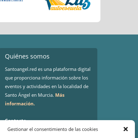
Quiénes somos
Santoangel.red es una plataforma digital
que proporciona información sobre los
eventos y actividades en la localidad de
Santo Ángel en Murcia.
Más
información.
Contacto
Gestionar el consentimiento de las cookies
Isaac Peral 2
30151 Santo Ángel (Murcia)