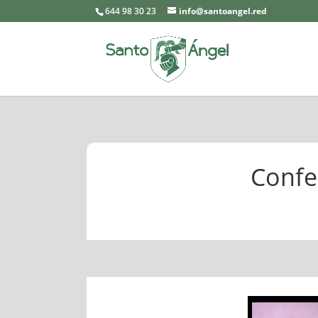
644 98 30 23
info@santoangel.red
Confe