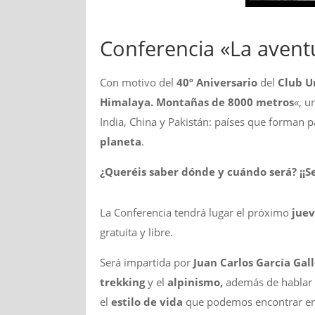
Conferencia «La avent
Con motivo del
40º Aniversario
del
Club U
Himalaya. Montañas de 8000 metros
«, u
India, China y Pakistán: países que forman 
planeta
.
¿Queréis saber dónde y cuándo será? ¡¡S
La Conferencia tendrá lugar el próximo
juev
gratuita y libre.
Será impartida por
Juan Carlos García Gal
trekking
y el
alpinismo,
además de hablar 
el
estilo de vida
que podemos encontrar en 