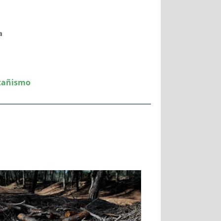
a
tañismo