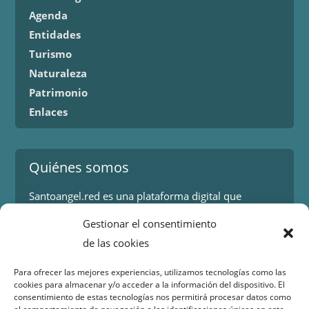
Agenda
Entidades
Turismo
Naturaleza
Patrimonio
Enlaces
Quiénes somos
Santoangel.red es una plataforma digital que
proporciona información sobre los eventos y
Gestionar el consentimiento
actividades en la localidad de Santo Ángel en Murcia.
de las cookies
Más información.
Para ofrecer las mejores experiencias, utilizamos tecnologías como las
cookies para almacenar y/o acceder a la información del dispositivo. El
Contacto
consentimiento de estas tecnologías nos permitirá procesar datos como