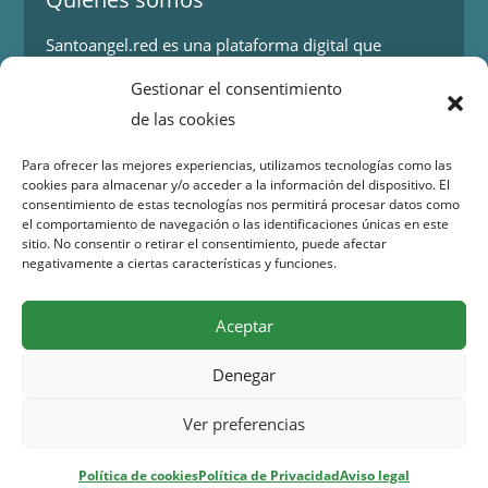
Santoangel.red es una plataforma digital que
proporciona información sobre los eventos y
Gestionar el consentimiento
actividades en la localidad de Santo Ángel en Murcia.
de las cookies
Más información.
Para ofrecer las mejores experiencias, utilizamos tecnologías como las
cookies para almacenar y/o acceder a la información del dispositivo. El
Contacto
consentimiento de estas tecnologías nos permitirá procesar datos como
el comportamiento de navegación o las identificaciones únicas en este
Isaac Peral 2
sitio. No consentir o retirar el consentimiento, puede afectar
30151 Santo Ángel (Murcia)
negativamente a ciertas características y funciones.
WhatsApp:
644 98 30 23
Email:
info@santoangel.red
Aceptar
Denegar
Copyright 2015 – 2026 santoangel.red | Todos los
Ver preferencias
derechos reservados –
Aviso legal
–
Política de
privacidad
–
Cookies
Política de cookies
Política de Privacidad
Aviso legal