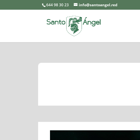
644 98 30 23
info@santoangel.red