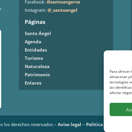
Facebook:
@santoangeros
a
Instagram:
@_santoangel
Páginas
Santo Ángel
Agenda
Entidades
Turismo
Naturaleza
Para ofrecer 
Patrimonio
almacenar y/o
tecnologías 
Enlaces
las identifica
afectar negat
Ac
s los derechos reservados –
Aviso legal
–
Política de privacid