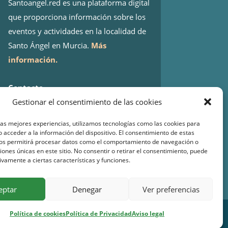
Santoangel.red es una plataforma digital
que proporciona información sobre los
eventos y actividades en la localidad de
Santo Ángel en Murcia.
Más
información.
Contacto
Gestionar el consentimiento de las cookies
Isaac Peral 2
30151 Santo Ángel (Murcia)
las mejores experiencias, utilizamos tecnologías como las cookies para
WhatsApp:
644 98 30 23
 acceder a la información del dispositivo. El consentimiento de estas
nos permitirá procesar datos como el comportamiento de navegación o
Email:
info@santoangel.red
ciones únicas en este sitio. No consentir o retirar el consentimiento, puede
ivamente a ciertas características y funciones.
eptar
Denegar
Ver preferencias
Política de cookies
Política de Privacidad
Aviso legal
ad
–
Cookies