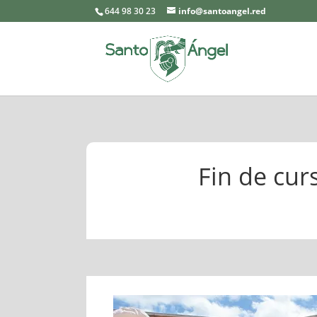
644 98 30 23
info@santoangel.red
Fin de cur