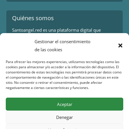
Quiénes somos
Santoangel.red es una plataforma digital que
proporciona información sobre los eventos y
Gestionar el consentimiento
actividades en la localidad de Santo Ángel en Murcia.
de las cookies
Más información.
Para ofrecer las mejores experiencias, utilizamos tecnologías como las
cookies para almacenar y/o acceder a la información del dispositivo. El
Contacto
consentimiento de estas tecnologías nos permitirá procesar datos como
el comportamiento de navegación o las identificaciones únicas en este
Isaac Peral 2
sitio. No consentir o retirar el consentimiento, puede afectar
30151 Santo Ángel (Murcia)
negativamente a ciertas características y funciones.
WhatsApp:
644 98 30 23
Email:
info@santoangel.red
Aceptar
Denegar
Copyright 2015 – 2026 santoangel.red | Todos los