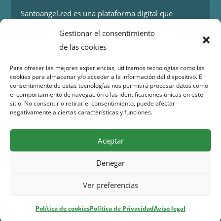
Santoangel.red es una plataforma digital que
proporciona información sobre los eventos y
Gestionar el consentimiento
actividades en la localidad de Santo Ángel en Murcia.
de las cookies
Más información.
Para ofrecer las mejores experiencias, utilizamos tecnologías como las
cookies para almacenar y/o acceder a la información del dispositivo. El
Contacto
consentimiento de estas tecnologías nos permitirá procesar datos como
el comportamiento de navegación o las identificaciones únicas en este
Isaac Peral 2
sitio. No consentir o retirar el consentimiento, puede afectar
30151 Santo Ángel (Murcia)
negativamente a ciertas características y funciones.
WhatsApp:
644 98 30 23
Email:
info@santoangel.red
Aceptar
Denegar
Copyright 2015 – 2026 santoangel.red | Todos los
Ver preferencias
derechos reservados –
Aviso legal
–
Política de
privacidad
–
Cookies
Política de cookies
Política de Privacidad
Aviso legal