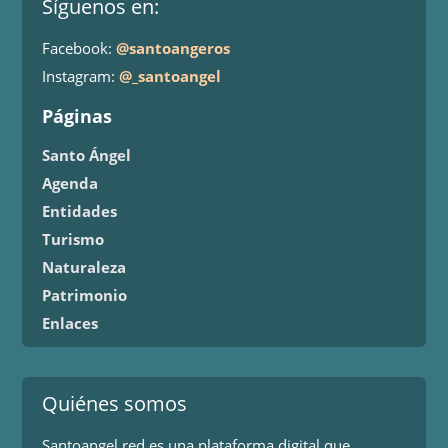
Síguenos en:
Facebook:
@santoangeros
Instagram:
@_santoangel
Páginas
Santo Ángel
Agenda
Entidades
Turismo
Naturaleza
Patrimonio
Enlaces
Quiénes somos
Santoangel.red es una plataforma digital que