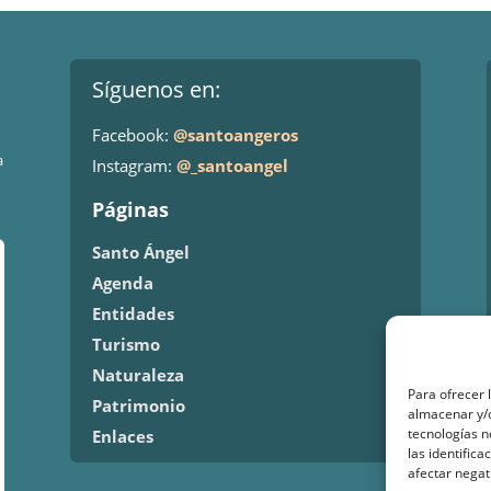
Síguenos en:
Facebook:
@santoangeros
a
Instagram:
@_santoangel
Páginas
Santo Ángel
Agenda
Entidades
Turismo
Naturaleza
Para ofrecer 
Patrimonio
almacenar y/o
tecnologías 
Enlaces
las identifica
afectar negat