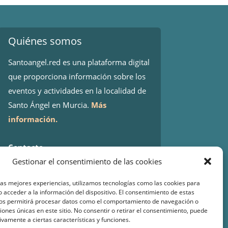
Quiénes somos
Santoangel.red es una plataforma digital
que proporciona información sobre los
eventos y actividades en la localidad de
Santo Ángel en Murcia.
Más
información.
Contacto
Gestionar el consentimiento de las cookies
Isaac Peral 2
30151 Santo Ángel (Murcia)
las mejores experiencias, utilizamos tecnologías como las cookies para
WhatsApp:
644 98 30 23
 acceder a la información del dispositivo. El consentimiento de estas
nos permitirá procesar datos como el comportamiento de navegación o
Email:
info@santoangel.red
ciones únicas en este sitio. No consentir o retirar el consentimiento, puede
ivamente a ciertas características y funciones.