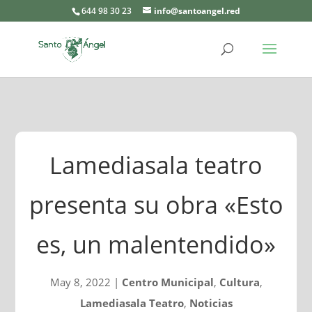
644 98 30 23
info@santoangel.red
Lamediasala teatro
presenta su obra «Esto
es, un malentendido»
May 8, 2022
|
Centro Municipal
,
Cultura
,
Lamediasala Teatro
,
Noticias