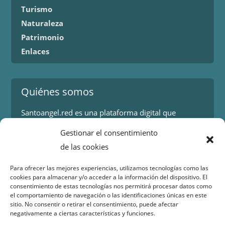
Turismo
Naturaleza
Patrimonio
Enlaces
Quiénes somos
Santoangel.red es una plataforma digital que
proporciona información sobre los eventos y
Gestionar el consentimiento
actividades en la localidad de Santo Ángel en Murcia.
de las cookies
Más información.
Para ofrecer las mejores experiencias, utilizamos tecnologías como las
cookies para almacenar y/o acceder a la información del dispositivo. El
Contacto
consentimiento de estas tecnologías nos permitirá procesar datos como
el comportamiento de navegación o las identificaciones únicas en este
Isaac Peral 2
sitio. No consentir o retirar el consentimiento, puede afectar
30151 Santo Ángel (Murcia)
negativamente a ciertas características y funciones.