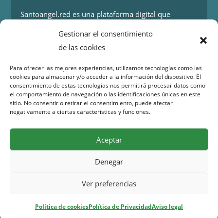
Santoangel.red es una plataforma digital que
proporciona información sobre los eventos y
Gestionar el consentimiento
actividades en la localidad de Santo Ángel en Murcia.
de las cookies
Más información.
Para ofrecer las mejores experiencias, utilizamos tecnologías como las
cookies para almacenar y/o acceder a la información del dispositivo. El
Contacto
consentimiento de estas tecnologías nos permitirá procesar datos como
el comportamiento de navegación o las identificaciones únicas en este
Isaac Peral 2
sitio. No consentir o retirar el consentimiento, puede afectar
30151 Santo Ángel (Murcia)
negativamente a ciertas características y funciones.
WhatsApp:
644 98 30 23
Email:
info@santoangel.red
Aceptar
Denegar
Copyright 2015 – 2026 santoangel.red | Todos los
Ver preferencias
derechos reservados –
Aviso legal
–
Política de
privacidad
–
Cookies
Política de cookies
Política de Privacidad
Aviso legal