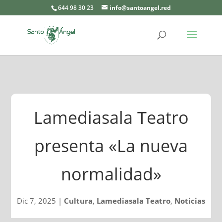
644 98 30 23
info@santoangel.red
Lamediasala Teatro
presenta «La nueva
normalidad»
Dic 7, 2025
|
Cultura
,
Lamediasala Teatro
,
Noticias