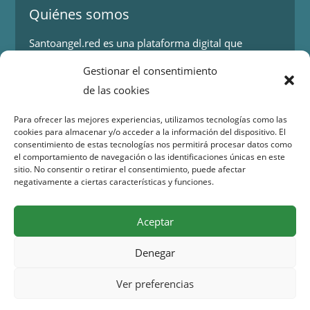
Quiénes somos
Santoangel.red es una plataforma digital que
proporciona información sobre los eventos y
Gestionar el consentimiento
actividades en la localidad de Santo Ángel en Murcia.
de las cookies
Más información.
Para ofrecer las mejores experiencias, utilizamos tecnologías como las
cookies para almacenar y/o acceder a la información del dispositivo. El
Contacto
consentimiento de estas tecnologías nos permitirá procesar datos como
el comportamiento de navegación o las identificaciones únicas en este
Isaac Peral 2
sitio. No consentir o retirar el consentimiento, puede afectar
30151 Santo Ángel (Murcia)
negativamente a ciertas características y funciones.
WhatsApp:
644 98 30 23
Email:
info@santoangel.red
Aceptar
Denegar
Copyright 2015 – 2026 santoangel.red | Todos los
Ver preferencias
derechos reservados –
Aviso legal
–
Política de