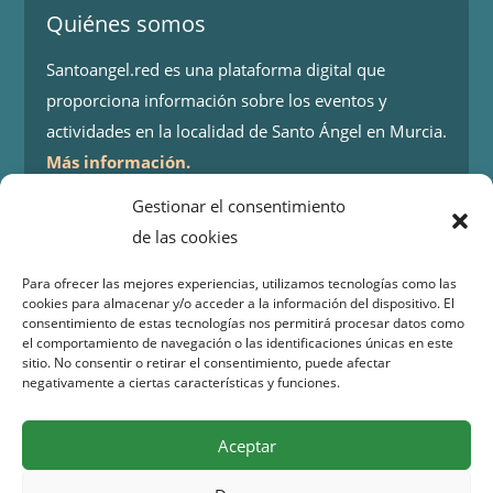
Quiénes somos
Santoangel.red es una plataforma digital que
proporciona información sobre los eventos y
actividades en la localidad de Santo Ángel en Murcia.
Más información.
Gestionar el consentimiento
Contacto
de las cookies
Isaac Peral 2
Para ofrecer las mejores experiencias, utilizamos tecnologías como las
30151 Santo Ángel (Murcia)
cookies para almacenar y/o acceder a la información del dispositivo. El
WhatsApp:
644 98 30 23
consentimiento de estas tecnologías nos permitirá procesar datos como
el comportamiento de navegación o las identificaciones únicas en este
Email:
info@santoangel.red
sitio. No consentir o retirar el consentimiento, puede afectar
negativamente a ciertas características y funciones.
Copyright 2015 – 2026 santoangel.red | Todos los
Aceptar
derechos reservados –
Aviso legal
–
Política de