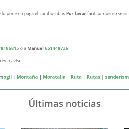
e lo pone no paga el combustible.
Por favor
facilitar que no sea
78186815
o a
Manuel
661448736
revio aviso
mogil
|
Montaña
|
Moratalla
|
Ruta
|
Rutas
|
senderis
Últimas noticias