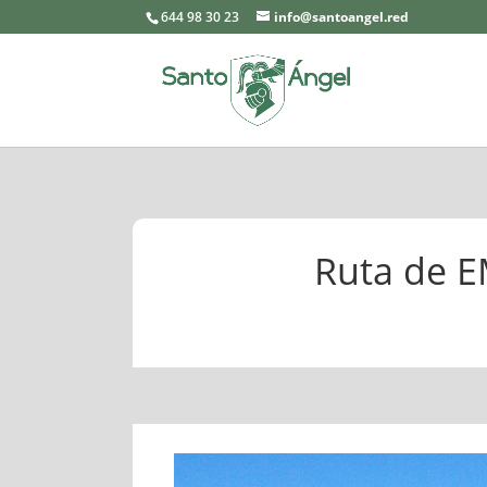
644 98 30 23
info@santoangel.red
Ruta de E