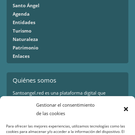
Santo Ángel
Agenda
Entidades
Turismo
Naturaleza
Patrimonio
Enlaces
Quiénes somos
Santoangel.red es una plataforma digital que
proporciona información sobre los eventos y
Gestionar el consentimiento
actividades en la localidad de Santo Ángel en Murcia.
de las cookies
Más información.
Para ofrecer las mejores experiencias, utilizamos tecnologías como las
cookies para almacenar y/o acceder a la información del dispositivo. El