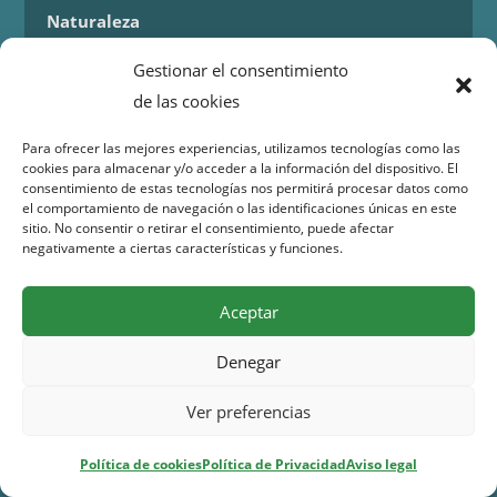
Naturaleza
Patrimonio
Gestionar el consentimiento
Enlaces
de las cookies
Para ofrecer las mejores experiencias, utilizamos tecnologías como las
Quiénes somos
cookies para almacenar y/o acceder a la información del dispositivo. El
consentimiento de estas tecnologías nos permitirá procesar datos como
el comportamiento de navegación o las identificaciones únicas en este
Santoangel.red es una plataforma digital que
sitio. No consentir o retirar el consentimiento, puede afectar
negativamente a ciertas características y funciones.
proporciona información sobre los eventos y
actividades en la localidad de Santo Ángel en Murcia.
Aceptar
Más información.
Denegar
Contacto
Isaac Peral 2
Ver preferencias
30151 Santo Ángel (Murcia)
Política de cookies
Política de Privacidad
Aviso legal
WhatsApp:
644 98 30 23