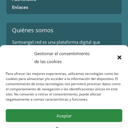
Enlaces
Quiénes somos
Santoangel.red es una plataforma digital que
proporciona información sobre los eventos y
Gestionar el consentimiento
actividades en la localidad de Santo Ángel en Murcia.
de las cookies
Más información.
Para ofrecer las mejores experiencias, utilizamos tecnologías como las
cookies para almacenar y/o acceder a la información del dispositivo. El
Contacto
consentimiento de estas tecnologías nos permitirá procesar datos como
el comportamiento de navegación o las identificaciones únicas en este
Isaac Peral 2
sitio. No consentir o retirar el consentimiento, puede afectar
30151 Santo Ángel (Murcia)
negativamente a ciertas características y funciones.
WhatsApp:
644 98 30 23
Email:
info@santoangel.red
Aceptar