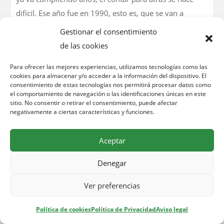
difícil. Ese año fue en 1990, esto es, que se van a
cumplir 25 años de tal circunstancia. Ese año, comenzó
Gestionar el consentimiento
la lluvia cuando la procesión discurría por la calle
de las cookies
Isidoro de la Cierva (Bar Americano), y se tuvo que
Para ofrecer las mejores experiencias, utilizamos tecnologías como las
recortar el recorrido y girar directamente por Ángel
cookies para almacenar y/o acceder a la información del dispositivo. El
Romero para llegar hasta la Iglesia lo antes posible y
consentimiento de estas tecnologías nos permitirá procesar datos como
el comportamiento de navegación o las identificaciones únicas en este
evitar que los pasos se mojasen.
sitio. No consentir o retirar el consentimiento, puede afectar
negativamente a ciertas características y funciones.
En el año 2007, debido a las difíciles y adversas
condiciones climatológicas con una incesante lluvia
Aceptar
durante todo el día, en sus cuarenta y un años de
historia de la Cofradía, fue la primera vez que se
Denegar
suspendió del todo, no pudiendo salir a la calle. No
Ver preferencias
obstante, los asistentes al templo, y tras una petición
digna de mencionar por parte de los jóvenes
Política de cookies
Política de Privacidad
Aviso legal
componentes de la banda de tambores que se negaban