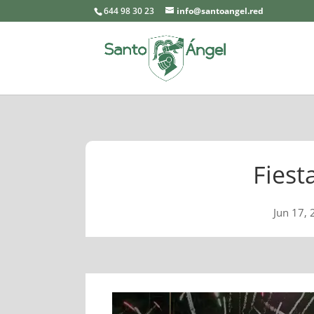
644 98 30 23
info@santoangel.red
Fiest
Jun 17,