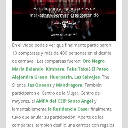
Haz clic para aceptar cookies de
marketing y permitir este contenido
En el video podeis ver que finalmente participaron
10 comparsas y más de 400 personas en el desfile
de carnaval. Las comparsas fueron:
Oro Negro
,
María Belando
,
Kimbara
,
Teke Teke
&
El Paseo
,
Alejandra Green
,
Huerpatin
,
Las Salvajes
, The
Silence,
las Queens
y
Mandragora
. También
participaron el Centro de la Mujer, Centro de
mayores, el
AMPA del CEIP Santo Ángel
y
lamentablemente
la Residencia Caser
finalmente
tuvo que anular su participación. Aparte de las
comparsas, tambien desfiló una carroza con regalos