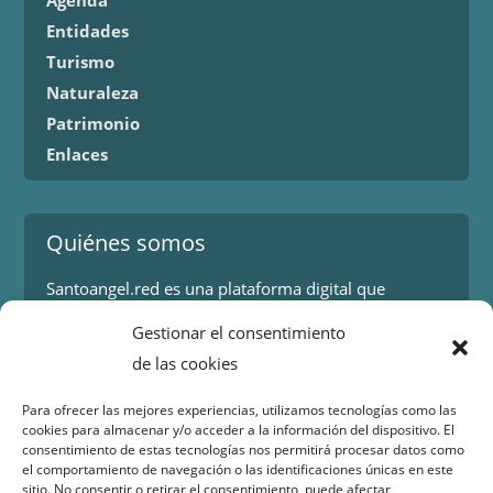
Agenda
Entidades
Turismo
Naturaleza
Patrimonio
Enlaces
Quiénes somos
Santoangel.red es una plataforma digital que
proporciona información sobre los eventos y
Gestionar el consentimiento
actividades en la localidad de Santo Ángel en Murcia.
de las cookies
Más información.
Para ofrecer las mejores experiencias, utilizamos tecnologías como las
cookies para almacenar y/o acceder a la información del dispositivo. El
Contacto
consentimiento de estas tecnologías nos permitirá procesar datos como
el comportamiento de navegación o las identificaciones únicas en este
Isaac Peral 2
sitio. No consentir o retirar el consentimiento, puede afectar