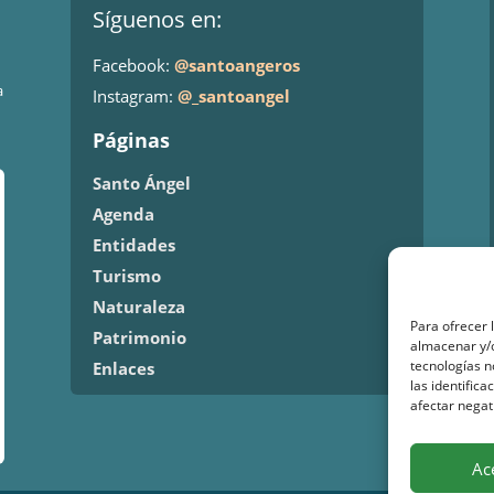
Síguenos en:
Facebook:
@santoangeros
a
Instagram:
@_santoangel
Páginas
Santo Ángel
Agenda
Entidades
Turismo
Naturaleza
Para ofrecer 
Patrimonio
almacenar y/o
tecnologías 
Enlaces
las identifica
afectar negat
Ac