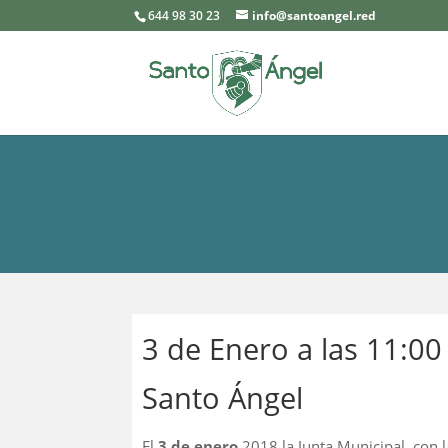
644 98 30 23
info@santoangel.red
3 de Enero a las 11:00
Santo Ángel
El
3 de enero
2018 la Junta Municipal, con l