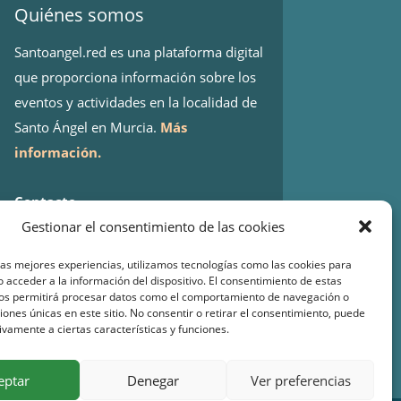
Quiénes somos
Santoangel.red es una plataforma digital
que proporciona información sobre los
eventos y actividades en la localidad de
Santo Ángel en Murcia.
Más
información.
Contacto
Isaac Peral 2
Gestionar el consentimiento de las cookies
30151 Santo Ángel (Murcia)
las mejores experiencias, utilizamos tecnologías como las cookies para
WhatsApp:
644 98 30 23
 acceder a la información del dispositivo. El consentimiento de estas
nos permitirá procesar datos como el comportamiento de navegación o
Email:
info@santoangel.red
ciones únicas en este sitio. No consentir o retirar el consentimiento, puede
ivamente a ciertas características y funciones.
eptar
Denegar
Ver preferencias