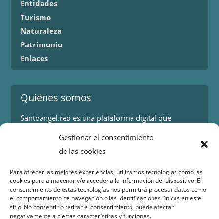
Entidades
Turismo
Naturaleza
Patrimonio
Enlaces
Quiénes somos
Santoangel.red es una plataforma digital que
proporciona información sobre los eventos y
Gestionar el consentimiento
actividades en la localidad de Santo Ángel en Murcia.
de las cookies
Más información.
Para ofrecer las mejores experiencias, utilizamos tecnologías como las
cookies para almacenar y/o acceder a la información del dispositivo. El
Contacto
consentimiento de estas tecnologías nos permitirá procesar datos como
el comportamiento de navegación o las identificaciones únicas en este
Isaac Peral 2
sitio. No consentir o retirar el consentimiento, puede afectar
30151 Santo Ángel (Murcia)
negativamente a ciertas características y funciones.