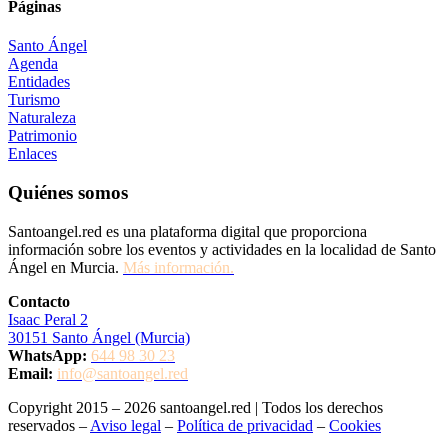
Páginas
Santo Ángel
Agenda
Entidades
Turismo
Naturaleza
Patrimonio
Enlaces
Quiénes somos
Santoangel.red es una plataforma digital que proporciona
información sobre los eventos y actividades en la localidad de Santo
Ángel en Murcia.
Más información.
Contacto
Isaac Peral 2
30151 Santo Ángel (Murcia)
WhatsApp:
644 98 30 23
Email:
info@santoangel.red
Copyright 2015 – 2026 santoangel.red | Todos los derechos
reservados –
Aviso legal
–
Política de privacidad
–
Cookies