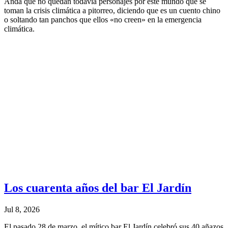
Anda que no quedan todavía personajes por este mundo que se
toman la crisis climática a pitorreo, diciendo que es un cuento chino
o soltando tan panchos que ellos «no creen» en la emergencia
climática.
Los cuarenta años del bar El Jardín
Jul 8, 2026
El pasado 28 de marzo, el mítico bar El Jardín celebró sus 40 añazos