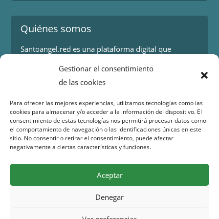
Quiénes somos
Santoangel.red es una plataforma digital que
proporciona información sobre los eventos y
Gestionar el consentimiento
actividades en la localidad de Santo Ángel en Murcia.
de las cookies
Más información.
Para ofrecer las mejores experiencias, utilizamos tecnologías como las
cookies para almacenar y/o acceder a la información del dispositivo. El
Contacto
consentimiento de estas tecnologías nos permitirá procesar datos como
el comportamiento de navegación o las identificaciones únicas en este
Isaac Peral 2
sitio. No consentir o retirar el consentimiento, puede afectar
30151 Santo Ángel (Murcia)
negativamente a ciertas características y funciones.
WhatsApp:
644 98 30 23
Email:
info@santoangel.red
Aceptar
Denegar
Copyright 2015 – 2026 santoangel.red | Todos los
Ver preferencias