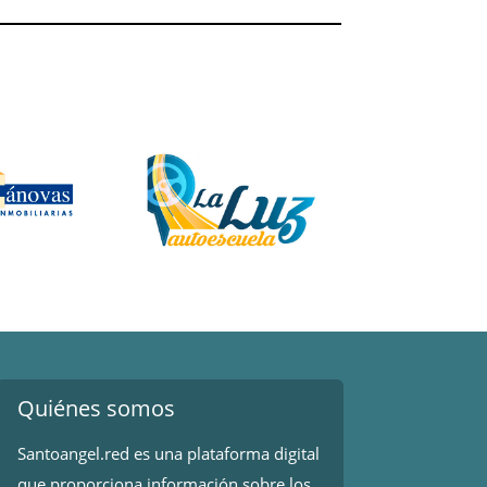
Quiénes somos
Santoangel.red es una plataforma digital
que proporciona información sobre los