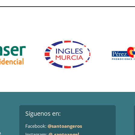
Síguenos en:
Facebook:
@santoangeros
a
Instagram:
@_santoangel