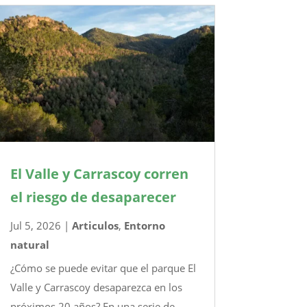
El Valle y Carrascoy corren
el riesgo de desaparecer
Jul 5, 2026
|
Articulos
,
Entorno
natural
¿Cómo se puede evitar que el parque El
Valle y Carrascoy desaparezca en los
próximos 20 años? En una serie de