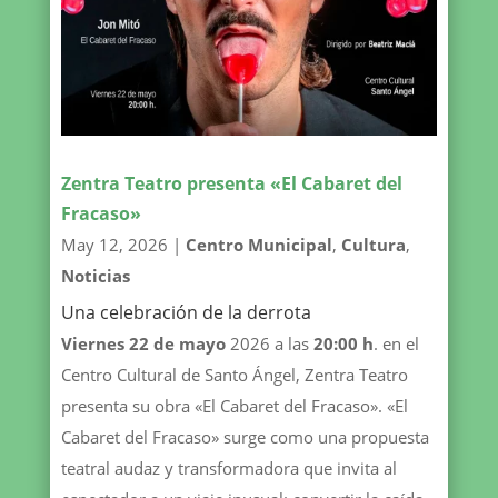
Zentra Teatro presenta «El Cabaret del
Fracaso»
May 12, 2026
|
Centro Municipal
,
Cultura
,
Noticias
Una celebración de la derrota
Viernes 22 de mayo
2026 a las
20:00 h
. en el
Centro Cultural de Santo Ángel, Zentra Teatro
presenta su obra «El Cabaret del Fracaso». «El
Cabaret del Fracaso» surge como una propuesta
teatral audaz y transformadora que invita al