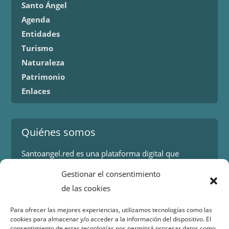
Santo Ángel
Agenda
Entidades
Turismo
Naturaleza
Patrimonio
Enlaces
Quiénes somos
Santoangel.red es una plataforma digital que
proporciona información sobre los eventos y
Gestionar el consentimiento
actividades en la localidad de Santo Ángel en Murcia.
de las cookies
Más información.
Para ofrecer las mejores experiencias, utilizamos tecnologías como las
cookies para almacenar y/o acceder a la información del dispositivo. El
Contacto
consentimiento de estas tecnologías nos permitirá procesar datos como