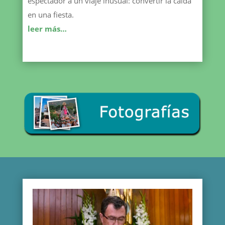
espectador a un viaje inusual: convertir la caída
en una fiesta.
leer más…