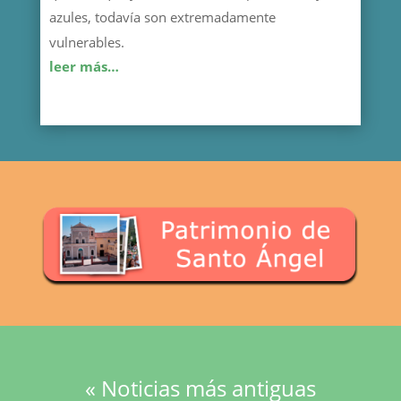
azules, todavía son extremadamente
vulnerables.
leer más…
« Noticias más antiguas